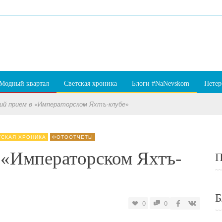
Модный квартал
Светская хроника
Блоги #NaNevskom
Петер
ий прием в «Императорском Яхтъ-клубе»
ТСКАЯ ХРОНИКА
ФОТООТЧЕТЫ
 «Императорском Яхтъ-
П
Б
0
0