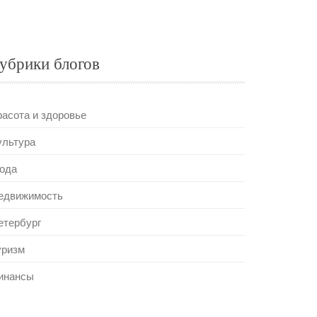
убрики блогов
расота и здоровье
ультура
ода
едвижимость
етербург
уризм
инансы