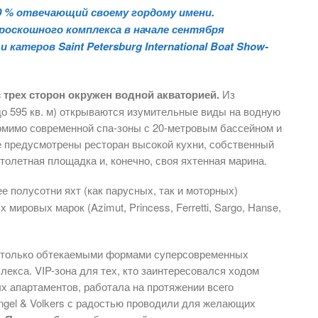
0 % отвечающий своему гордому имени.
роскошного комплекса в начале сентября
катеров Saint Petersburg International Boat Show-
 трех сторон окружен водной акваторией.
Из
до 595 кв. м) открываются изумительные виды на водную
Помимо современной спа-зоны с 20-метровым бассейном и
е предусмотрены ресторан высокой кухни, собственный
ертолетная площадка и, конечно, своя яхтенная марина.
е полусотни яхт (как парусных, так и моторных)
ировых марок (Azimut, Princess, Ferretti, Sargo, Hanse,
на только обтекаемыми формами суперсовременных
лекса. VIP-зона для тех, кто заинтересовался ходом
х апартаментов, работала на протяжении всего
 Engel & Volkers с радостью проводили для желающих