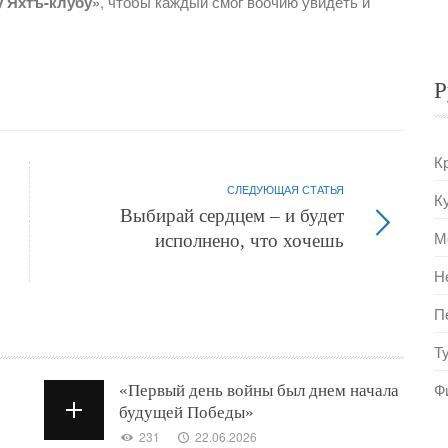
 Яхтъ-клубу»
, чтобы каждый смог воочию увидеть и
Р
К
СЛЕДУЮЩАЯ СТАТЬЯ
К
Выбирай сердцем – и будет
М
исполнено, что хочешь
Н
П
Т
Ф
«Первый день войны был днем начала
будущей Победы»
231
22.06.2026