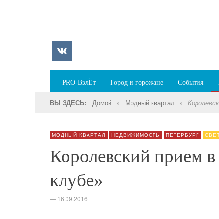
PRO-ВзлЁт
Город и горожане
События
Домой
»
Модный квартал
»
ВЫ ЗДЕСЬ:
Королевск
МОДНЫЙ КВАРТАЛ
НЕДВИЖИМОСТЬ
ПЕТЕРБУРГ
СВЕ
Королевский прием в
клубе»
—
16.09.2016