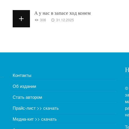
А у нас в запасе ход конем
306
31.12.2025
Н
Контакты
Об издании
©
з
Стать автором
м
Прайс-лист >> скачать
р
н
Медиа-кит >> скачать
Т