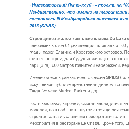
«Императорский Яхтъ-клуб» – проект, на 10
Неудивительно, что именно на территории 
состоялась III Международная выставка яхт и 
2016 (SPIBS).
Строящийся жилой комплекс класса De Luxe с
панорамных окон 61 резиденции (площадь от 60 
гладь, парки Елагина и Крестовского островов. 
фитнес-центром, для будущих жильцов в проект
парк (3 га), 600 метров гранитной набережной, в
Именно здесь в рамках нового сезона
SPIBS
боле
искушенной публике представили дилеры топовых м
Targa, Velvette Marine, Parker и др).
Гости выставки, впрочем, смогли насладиться 
моделей, но и побывать внутри строящегося комп
строительства и условиями приобретения элитны
мероприятия в ресторане Le Cristal. Кроме того,