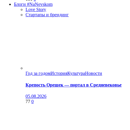
Блоги #NaNevskom
Love Story
Стартапы и брендинг
Год за годом
История
Культура
Новости
Крепость Орешек — портал в Средневековье
05.08.2026
77
0