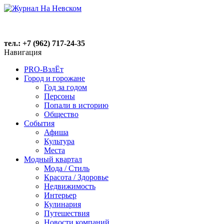
тел.: +7 (962) 717-24-35
Навигация
PRO-ВзлЁт
Город и горожане
Год за годом
Персоны
Попали в историю
Общество
События
Афиша
Культура
Места
Модный квартал
Мода / Стиль
Красота / Здоровье
Недвижимость
Интерьер
Кулинария
Путешествия
Новости компаний