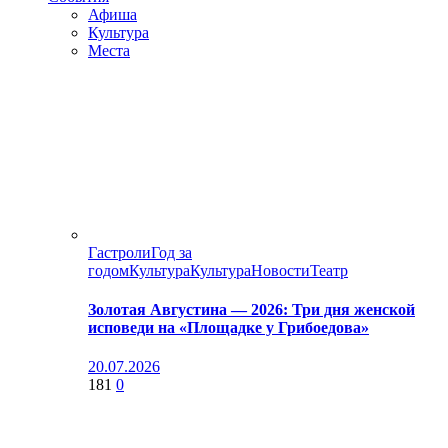
Афиша
Культура
Места
Гастроли
Год за
годом
Культура
Культура
Новости
Театр
Золотая Августина — 2026: Три дня женской
исповеди на «Площадке у Грибоедова»
20.07.2026
181
0