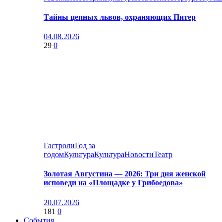
Тайны цепных львов, охраняющих Питер
04.08.2026
29
0
Гастроли
Год за
годом
Культура
Культура
Новости
Театр
Золотая Августина — 2026: Три дня женской
исповеди на «Площадке у Грибоедова»
20.07.2026
181
0
События