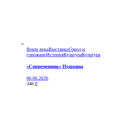
Вещи века
Выставки
Город и
горожане
История
Культура
Культура
«Современник» Пушкина
06.06.2026
346
0