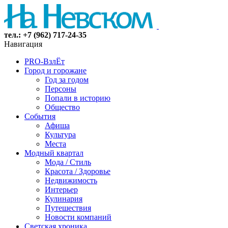
тел.: +7 (962) 717-24-35
Навигация
PRO-ВзлЁт
Город и горожане
Год за годом
Персоны
Попали в историю
Общество
События
Афиша
Культура
Места
Модный квартал
Мода / Стиль
Красота / Здоровье
Недвижимость
Интерьер
Кулинария
Путешествия
Новости компаний
Светская хроника