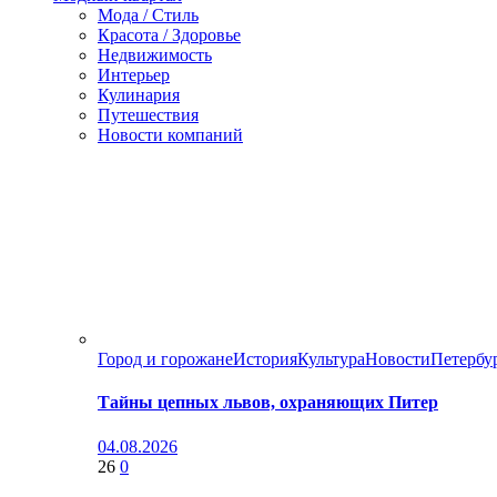
Мода / Стиль
Красота / Здоровье
Недвижимость
Интерьер
Кулинария
Путешествия
Новости компаний
Город и горожане
История
Культура
Новости
Петербу
Тайны цепных львов, охраняющих Питер
04.08.2026
26
0