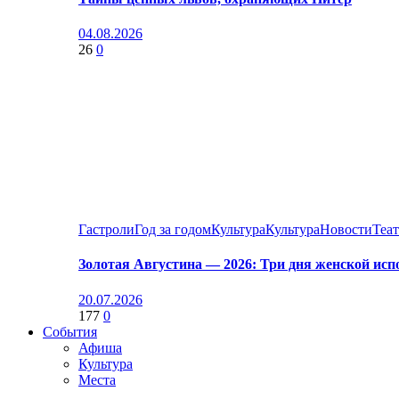
04.08.2026
26
0
Гастроли
Год за годом
Культура
Культура
Новости
Теа
Золотая Августина — 2026: Три дня женской исп
20.07.2026
177
0
События
Афиша
Культура
Места