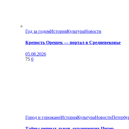
Год за годом
История
Культура
Новости
Крепость Орешек — портал в Средневековье
05.08.2026
75
0
Город и горожане
История
Культура
Новости
Петербу
Тайны цепных львов, охраняющих Питер