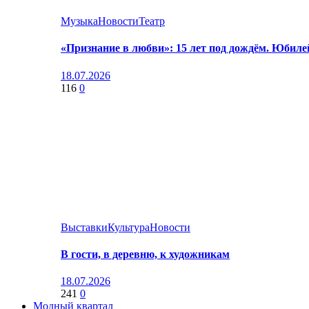
Музыка
Новости
Театр
«Признание в любви»: 15 лет под дождём. Юбил
18.07.2026
116
0
Выставки
Культура
Новости
В гости, в деревню, к художникам
18.07.2026
241
0
Модный квартал