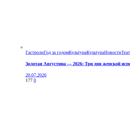
Гастроли
Год за годом
Культура
Культура
Новости
Теа
Золотая Августина — 2026: Три дня женской исп
20.07.2026
177
0