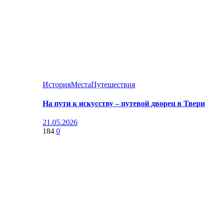
История
Места
Путешествия
На пути к искусству – путевой дворец в Твери
21.05.2026
184
0