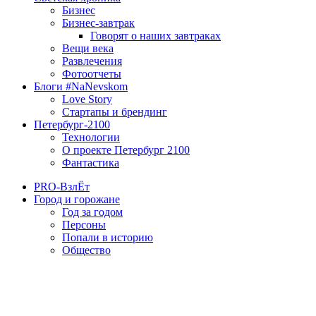
Бизнес
Бизнес-завтрак
Говорят о наших завтраках
Вещи века
Развлечения
Фотоотчеты
Блоги #NaNevskom
Love Story
Стартапы и брендинг
Петербург-2100
Технологии
О проекте Петербург 2100
Фантастика
PRO-ВзлЁт
Город и горожане
Год за годом
Персоны
Попали в историю
Общество