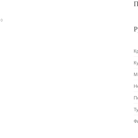
П
0
Р
К
К
М
Н
П
Т
Ф