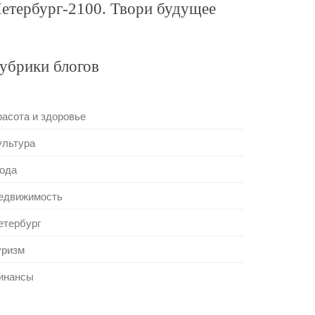
етербург-2100. Твори будущее
убрики блогов
расота и здоровье
ультура
ода
едвижимость
етербург
уризм
инансы