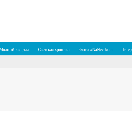
Модный квартал
Светская хроника
Блоги #NaNevskom
Петер