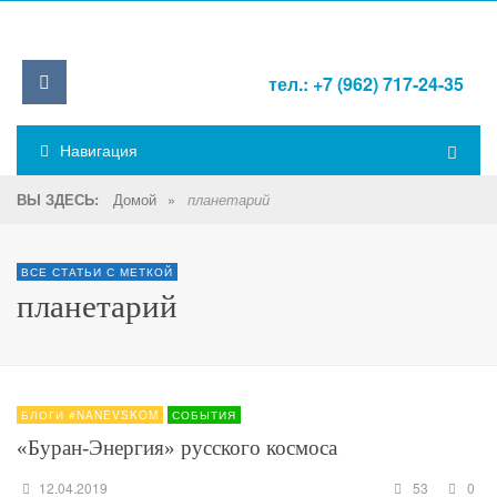
тел.: +7 (962) 717-24-35
Навигация
Домой
»
ВЫ ЗДЕСЬ:
планетарий
ВСЕ СТАТЬИ С МЕТКОЙ
планетарий
БЛОГИ #NANEVSKOM
СОБЫТИЯ
«Буран-Энергия» русского космоса
12.04.2019
53
0