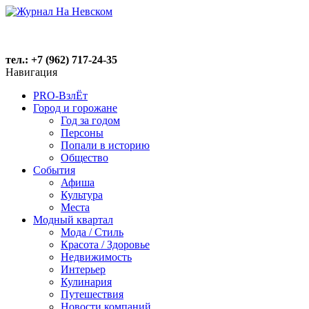
тел.: +7 (962) 717-24-35
Навигация
PRO-ВзлЁт
Город и горожане
Год за годом
Персоны
Попали в историю
Общество
События
Афиша
Культура
Места
Модный квартал
Мода / Стиль
Красота / Здоровье
Недвижимость
Интерьер
Кулинария
Путешествия
Новости компаний