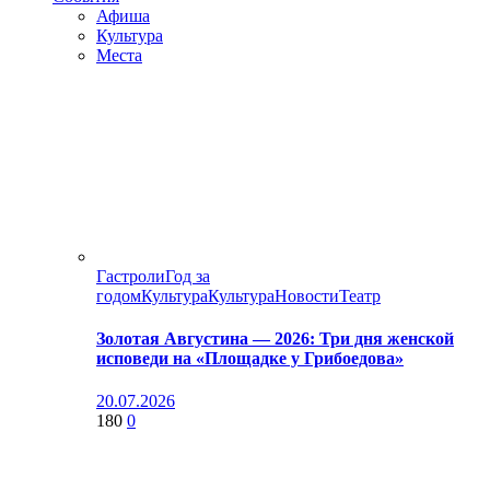
Афиша
Культура
Места
Гастроли
Год за
годом
Культура
Культура
Новости
Театр
Золотая Августина — 2026: Три дня женской
исповеди на «Площадке у Грибоедова»
20.07.2026
180
0