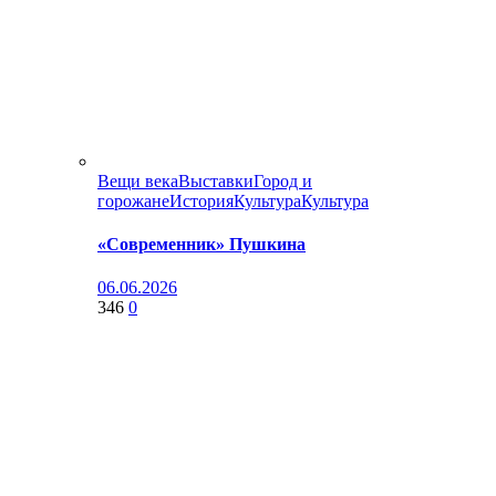
Вещи века
Выставки
Город и
горожане
История
Культура
Культура
«Современник» Пушкина
06.06.2026
346
0