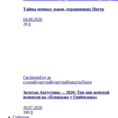
Тайны цепных львов, охраняющих Питер
04.08.2026
28
0
Гастроли
Год за
годом
Культура
Культура
Новости
Театр
Золотая Августина — 2026: Три дня женской
исповеди на «Площадке у Грибоедова»
20.07.2026
180
0
События