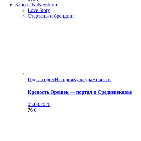
Блоги #NaNevskom
Love Story
Стартапы и брендинг
Год за годом
История
Культура
Новости
Крепость Орешек — портал в Средневековье
05.08.2026
76
0