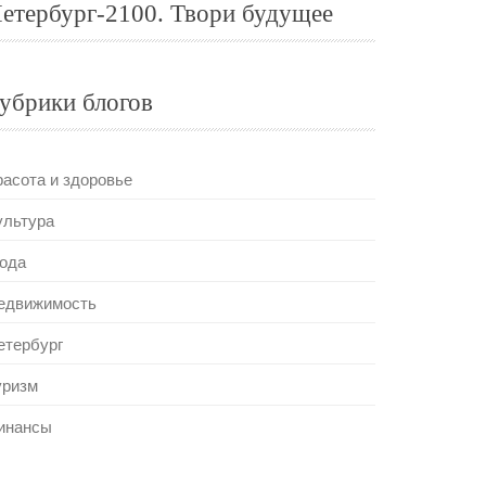
етербург-2100. Твори будущее
убрики блогов
расота и здоровье
ультура
ода
едвижимость
етербург
уризм
инансы