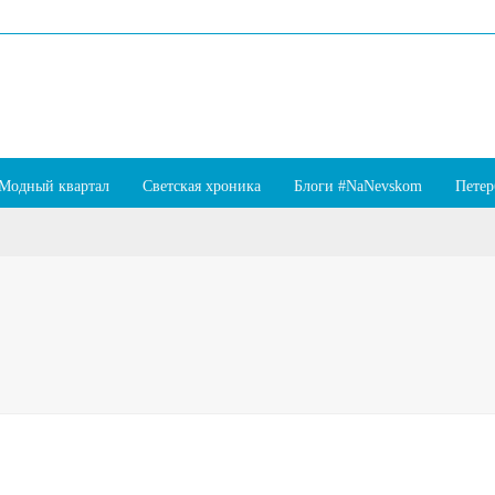
Модный квартал
Светская хроника
Блоги #NaNevskom
Петер