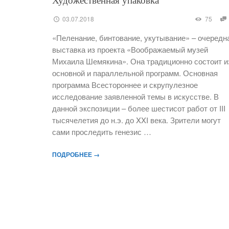
Художественная упаковка
03.07.2018
75
«Пеленание, бинтование, укутывание» – очередн
выставка из проекта «Воображаемый музей
Михаила Шемякина». Она традиционно состоит и
основной и параллельной программ. Основная
программа Всестороннее и скрупулезное
исследование заявленной темы в искусстве. В
данной экспозиции – более шестисот работ от III
тысячелетия до н.э. до XXI века. Зрители могут
сами проследить генезис …
ПОДРОБНЕЕ →