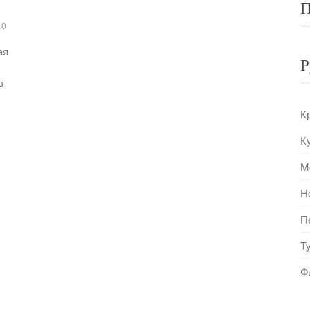
П
0
ая
Р
з
К
К
М
Н
П
Т
Ф