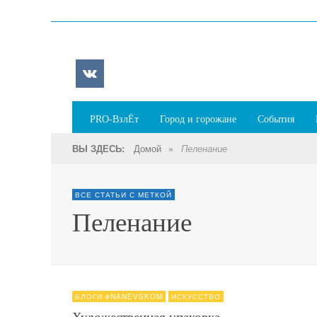
PRO-ВзлЁт
Город и горожане
События
Домой
»
ВЫ ЗДЕСЬ:
Пеленание
ВСЕ СТАТЬИ С МЕТКОЙ
Пеленание
БЛОГИ #NANEVSKOM
ИСКУССТВО