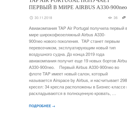
TAP AIR PORTUGAL ПОЛУЧАЕТ
ПЕРВЫЙ В МИРЕ AIRBUS A330-900neo
30.11.2018
36
Авиакомпания TAP Air Portugal получила первый 
мире широкофюзеляжный Airbus A330-
900neo нового поколения. TAP станет первым
перевозчиком, эксплуатирующим новый тип
воздушного судна. До конца 2019 года
авиакомпания получит еще 19 новых бортов Airb
A330-900neo. Первый Airbus A330-900neo во
флоте TAP имеет новый салон, который
называется Airspace by Airbus, и насчитывает 298
кресел: 34 кресла расположены в Бизнес-классе 
раскладываются в полноценную кровать, …
ПОДРОБНЕЕ →