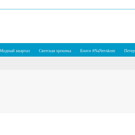
Модный квартал
Светская хроника
Блоги #NaNevskom
Петер