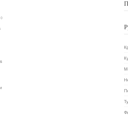
П
0
Р
в
К
К
us
М
Н
и
П
Т
Ф