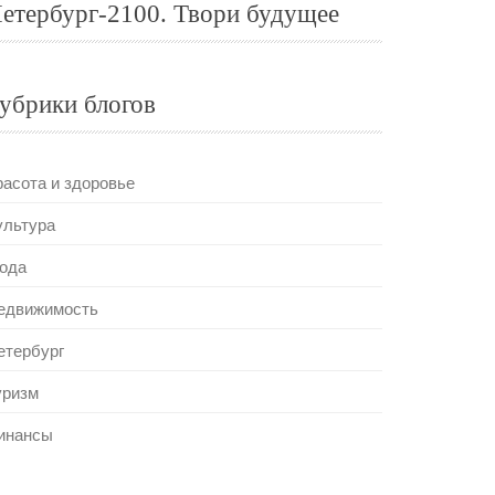
етербург-2100. Твори будущее
убрики блогов
расота и здоровье
ультура
ода
едвижимость
етербург
уризм
инансы