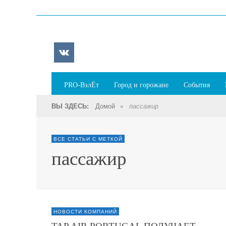
PRO-ВзлЁт
Город и горожане
События
Домой
»
ВЫ ЗДЕСЬ:
пассажир
ВСЕ СТАТЬИ С МЕТКОЙ
пассажир
НОВОСТИ КОМПАНИЙ