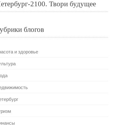
етербург-2100. Твори будущее
убрики блогов
расота и здоровье
ультура
ода
едвижимость
етербург
уризм
инансы