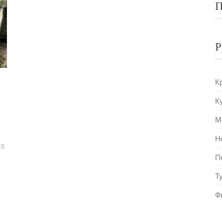
П
Р
К
К
М
Н
0
П
Т
Ф