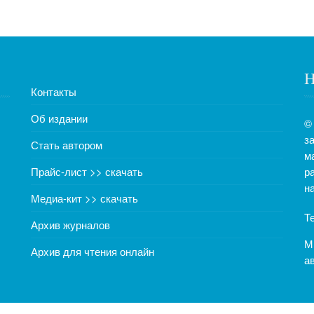
Н
Контакты
Об издании
©
з
Стать автором
м
Прайс-лист >> скачать
р
н
Медиа-кит >> скачать
Т
Архив журналов
М
Архив для чтения онлайн
а