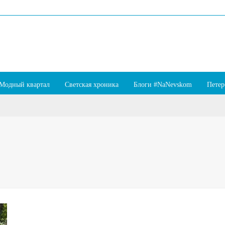
Модный квартал
Светская хроника
Блоги #NaNevskom
Петер