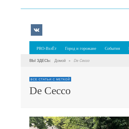
PRO-ВзлЁт
Город и горожане
События
Домой
»
ВЫ ЗДЕСЬ:
De Cecco
ВСЕ СТАТЬИ С МЕТКОЙ
De Cecco