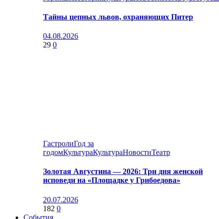
Тайны цепных львов, охраняющих Питер
04.08.2026
29
0
Гастроли
Год за
годом
Культура
Культура
Новости
Театр
Золотая Августина — 2026: Три дня женской
исповеди на «Площадке у Грибоедова»
20.07.2026
182
0
События