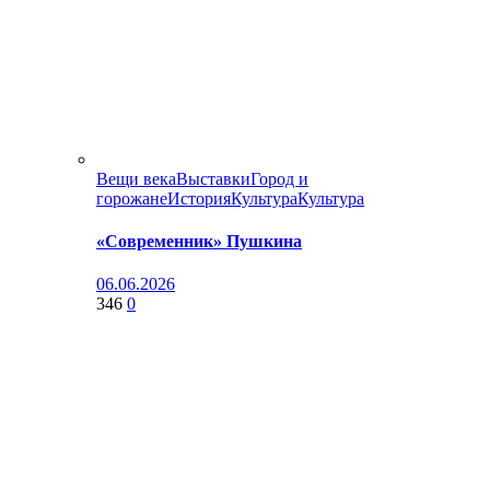
Вещи века
Выставки
Город и
горожане
История
Культура
Культура
«Современник» Пушкина
06.06.2026
346
0