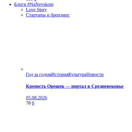
Блоги #NaNevskom
Love Story
Стартапы и брендинг
Год за годом
История
Культура
Новости
Крепость Орешек — портал в Средневековье
05.08.2026
78
0