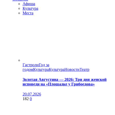
Афиша
Культура
Места
Гастроли
Год за
годом
Культура
Культура
Новости
Театр
Золотая Августина — 2026: Три дня женской
исповеди на «Площадке у Грибоедова»
20.07.2026
182
0