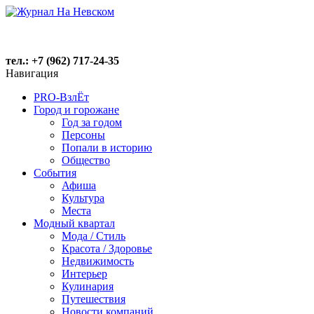
тел.: +7 (962) 717-24-35
Навигация
PRO-ВзлЁт
Город и горожане
Год за годом
Персоны
Попали в историю
Общество
События
Афиша
Культура
Места
Модный квартал
Мода / Стиль
Красота / Здоровье
Недвижимость
Интерьер
Кулинария
Путешествия
Новости компаний