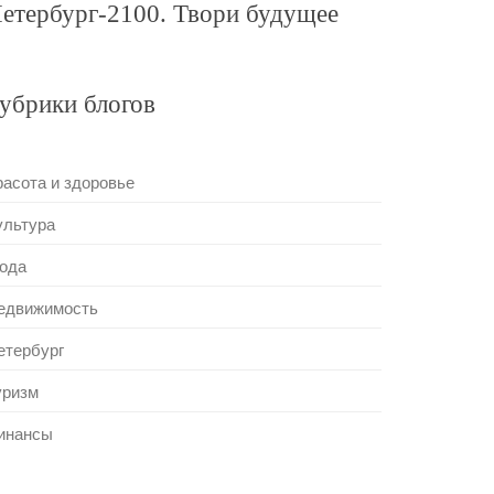
етербург-2100. Твори будущее
убрики блогов
расота и здоровье
ультура
ода
едвижимость
етербург
уризм
инансы