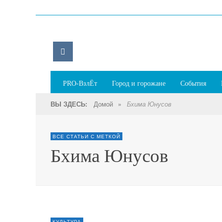
PRO-ВзлЁт
Город и горожане
События
Домой
»
ВЫ ЗДЕСЬ:
Бхима Юнусов
ВСЕ СТАТЬИ С МЕТКОЙ
Бхима Юнусов
КУЛЬТУРА