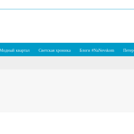
Модный квартал
Светская хроника
Блоги #NaNevskom
Петер