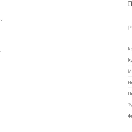
П
0
Р
К
к
,
К
М
Н
П
Т
Ф