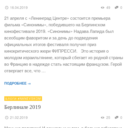
16.04.2019
49
0
21 апреля с «Ленинград Центре» состоится премьера
фильма «Синонимы», победившего на Берлинском
кинофестивале 2019. «Синонимы» Надава Лапида был
всеобщим фаворитом и за день до подведения
официальных итогов фестиваля получил приз
кинокритического жюри ФИПРЕССИ. Это история о
молодом израильтянине, который сбегает из родной страны
во Францию в надежде стать настоящим французом. Герой
отвергает все, что …
ПОДРОБНЕЕ →
БЛОГИ #NANEVSKOM
Берлинале 2019
21.02.2019
25
0
Меньше политики! И социальных тем, а больше гибкости и