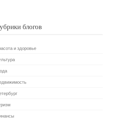
убрики блогов
расота и здоровье
ультура
ода
едвижимость
етербург
уризм
инансы