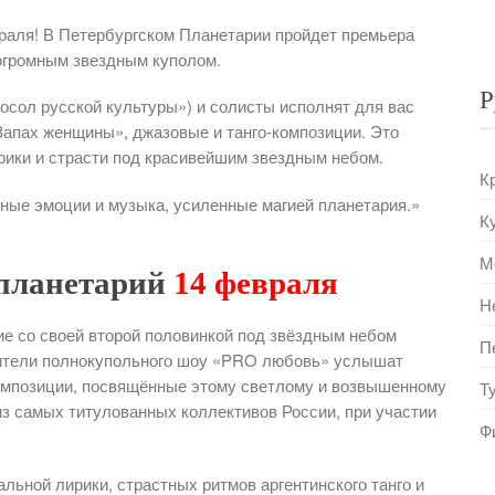
раля! В Петербургском Планетарии пройдет премьера
громным звездным куполом.
Р
Посол русской культуры») и солисты исполнят для вас
апах женщины», джазовые и танго-композиции. Это
рики и страсти под красивейшим звездным небом.
К
ные эмоции и музыка, усиленные магией планетария.»
К
М
 планетарий
14 февраля
Н
е со своей второй половинкой под звёздным небом
П
рители полнокупольного шоу «PRO любовь» услышат
омпозиции, посвящённые этому светлому и возвышенному
Т
из самых титулованных коллективов России, при участии
Ф
ьной лирики, страстных ритмов аргентинского танго и