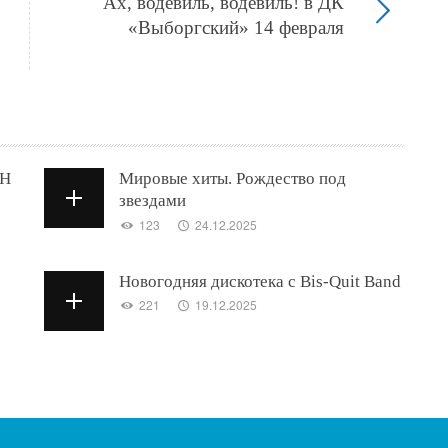
Ах, водевиль, водевиль! в ДК
«Выборгский» 14 февраля
ИН
Мировые хиты. Рождество под
звездами
123
24.12.2025
Новогодняя дискотека с Bis-Quit Band
221
19.12.2025