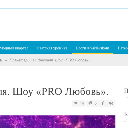
Модный квартал
Светская хроника
Блоги #NaNevskom
Петер
а
»
Планетарий 14 февраля. Шоу «PRO Любовь».
ля. Шоу «PRO Любовь».
П
14
0
Б