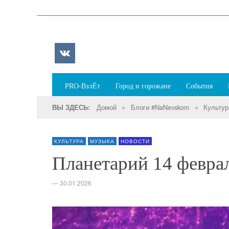
PRO-ВзлЁт
Город и горожане
События
Домой
»
Блоги #NaNevskom
»
Культур
ВЫ ЗДЕСЬ:
КУЛЬТУРА
МУЗЫКА
НОВОСТИ
Планетарий 14 февра
—
30.01.2026