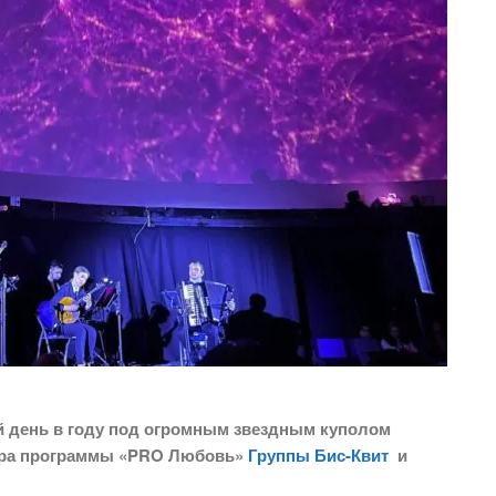
 день в году под огромным звездным куполом
ера программы «PRO Любовь»
Группы Бис-Квит
и