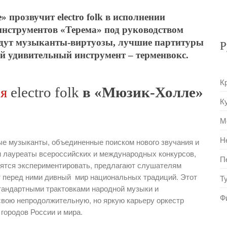
» прозвучит ele
c
tro folk в исполнении
нструментов «Терема» под руководством
удут музыканты-виртуозы, лучшие партитуры
Р
й удивительный инструмент – терменвокс.
К
ря
electro folk
в «Мюзик-Холле»
К
М
Н
ые музыканты, объединенные поиском нового звучания и
 лауреаты всероссийских и международных конкурсов,
П
боятся экспериментировать, предлагают слушателям
т перед ними дивный мир национальных традиций. Этот
Т
тандартными трактовками народной музыки и
Ф
свою непродолжительную, но яркую карьеру оркестр
городов России и мира.