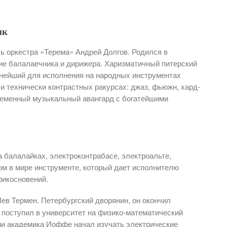
ик
ь оркестра «Терема» Андрей Долгов. Родился в
ие балалаечника и дирижера. Харизматичный питерский
жнейший для исполнения на народных инструментах
и технически контрастных ракурсах: джаз, фьюжн, хард-
временный музыкальный авангард с богатейшими
 балалайках, электроконтрабасе, электроальте,
ом в мире инструменте, который дает исполнителю
рикосновений.
Лев Термен. Петербургский дворянин, он окончил
 поступил в университет на физико-математический
рии академика Иоффе начал изучать электрические