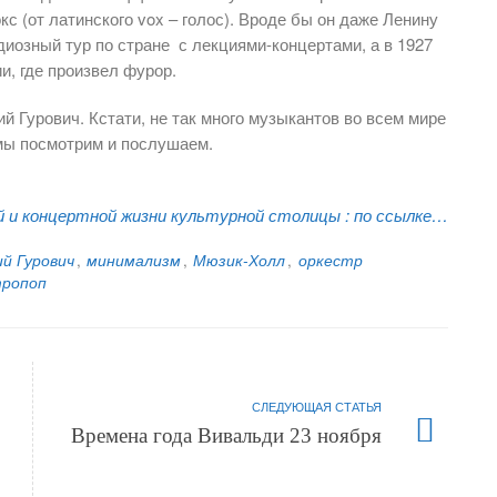
кс (от латинского vox – голос). Вроде бы он даже Ленину
диозный тур по стране с лекциями-концертами, а в 1927
и, где произвел фурор.
 Гурович. Кстати, не так много музыкантов во всем мире
мы посмотрим и послушаем.
и концертной жизни культурной столицы :
по ссылке…
й Гурович
,
минимализм
,
Мюзик-Холл
,
оркестр
тропоп
СЛЕДУЮЩАЯ СТАТЬЯ
Времена года Вивальди 23 ноября