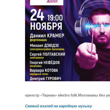
оркестр «Терема» electro folk Меломаны без у
Свежий взгляд на народную музыку