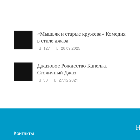
«Мышьяк и старые кружева» Комедия
в стиле джаза
127
26.09.2025
9
Джазовое Рождество Капелла.
Столичный Джаз
30
27.12.2021
Н
Контакты