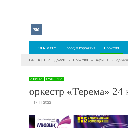
PRO-ВзлЁт
Город и горожане
События
Домой
»
События
»
Афиша
»
ВЫ ЗДЕСЬ:
оркест
АФИША
КУЛЬТУРА
оркестр «Терема» 24 н
—
17.11.2022