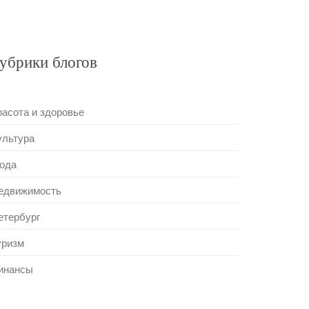
убрики блогов
расота и здоровье
ультура
ода
едвижимость
етербург
уризм
инансы