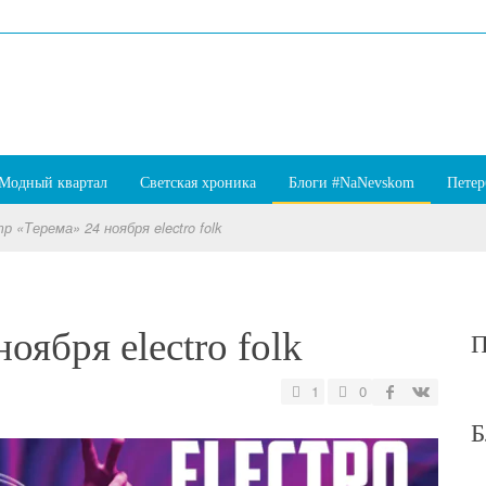
Модный квартал
Светская хроника
Блоги #NaNevskom
Петер
р «Терема» 24 ноября electro folk
оября electro folk
П
1
0
Б