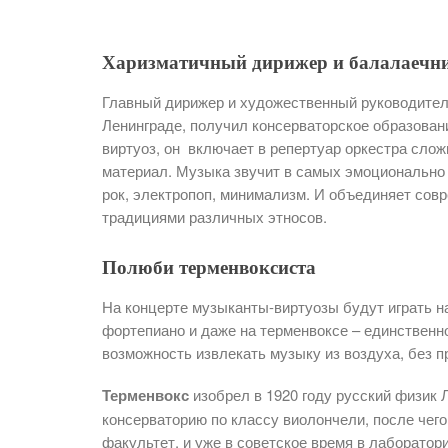
Харизматичный
дирижер и балалаечн
Главный дирижер и художественный руководител
Ленинграде, получил консерваторское образован
виртуоз, он включает в репертуар оркестра сло
материал. Музыка звучит в самых эмоционально 
рок, электропоп, минимализм. И объединяет со
традициями различных этносов.
Полюби терменвоксиста
На концерте музыканты-виртуозы будут играть на
фортепиано и даже на терменвоксе – единственн
возможность извлекать музыку из воздуха, без п
Терменвокс
изобрел в 1920 году русский физик 
консерваторию по классу виолончели, после чего
факультет, и уже в советское время в лаборато