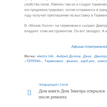
свойства газов. Именно там он и создал терменво
его продемонстрировал, потом отправился в гран
году получил приглашение на выставку в Германи
В «Мюзик-Холле» на терменвоксе сыграет Дмитрий
владеют этим инструментом. Он вот овладел. А 
Афиша театральной 
Метки:
electro folk
,
Андрей Долгов
,
Джаз
,
Дмитри
«ТЕРЕМА»
,
Терменвокс
,
фьюжн
,
хард-рок
,
элек
ПРЕДЫДУЩАЯ СТАТЬЯ
Дом книги Дом Зингера открылся
после ремонта