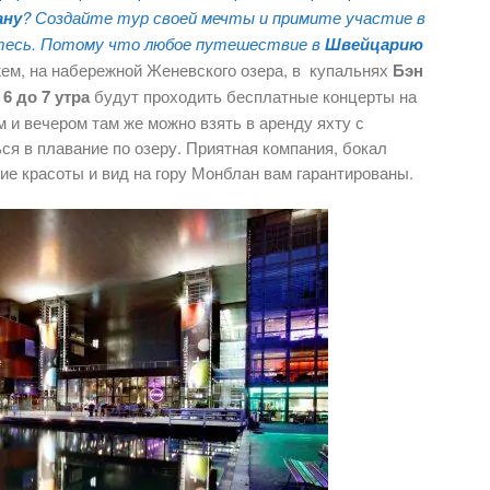
ану
? Создайте тур своей мечты и примите участие в
айтесь. Потому что любое путешествие в
Швейцарию
жем, на набережной Женевского озера, в купальнях
Бэн
 6 до 7 утра
будут проходить бесплатные концерты на
 и вечером там же можно взять в аренду яхту с
ься в плавание по озеру. Приятная компания, бокал
е красоты и вид на гору Монблан вам гарантированы.