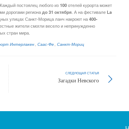
. Каждый постоялец любого из
100
отелей курорта может
ми дорогами региона
до 31 октября
. А на фестивале
La
ных улицах Санкт-Морица ланч накроют на
400-
естные жители смогли весело и непринужденно
ых стран мира.
рорт Интерлакен
,
Саас-Фе
,
Санкт-Мориц
СЛЕДУЮЩАЯ СТАТЬЯ
Загадки Невского
Н