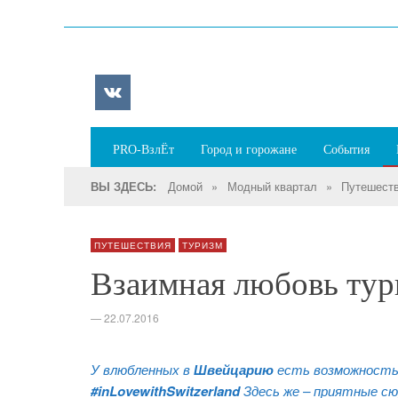
PRO-ВзлЁт
Город и горожане
События
Домой
»
Модный квартал
»
Путешест
ВЫ ЗДЕСЬ:
ПУТЕШЕСТВИЯ
ТУРИЗМ
Взаимная любовь тур
—
22.07.2016
У влюбленных в
Швейцарию
есть возможность 
#inLovewithSwitzerland
Здесь же – приятные сю