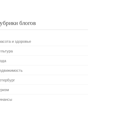
убрики блогов
расота и здоровье
ультура
ода
едвижимость
етербург
уризм
инансы