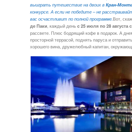
выиграть путешествие на двоих в
Кран-Монт
конкурсе. А если не победите – не расстраив
вас осчастливит по полной программе.
Вот, ска
де Паки
, каждый день
c 25 июля по 28 августа с
рассвете. Плюс бодрящий кофе в подарок. А днем
просторной террасой, поднять паруса и отправит
хорошего вина, дружелюбный капитан, окружающи