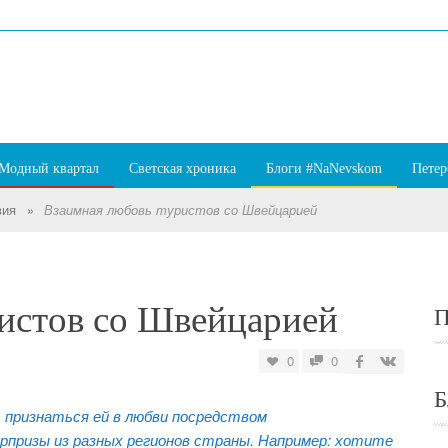
Модный квартал
Светская хроника
Блоги #NaNevskom
Петер
вия
»
Взаимная любовь туристов со Швейцарией
истов со Швейцарией
П
0
0
Б
признаться ей в любви посредством
рпризы из разных регионов страны. Например: хотите