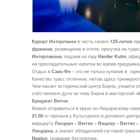
Курорт Интерлакен
в честь своего
125-летия
при
франков
: размещение в отеле, прогулка на тур
Интерлакена
, подъем на гору
Harder Kulm
, офи
на прохладительные напитки во время праздник
Отдых в
Саас-Фе
– это не только купание в горн
Качество трасс отличное: летом здесь тренирую
Чем пахнет исторический центр Берна, узнаете о
собственные духи на тему Берна в мастерской
«
Бриджит Витчи
.
Можно отправиться в круиз по Люцернскому озер
21.00
от причала у Культурного и делового центр
маршруту
Люцерн – Веггис – Вицнау – Веггис 
Люцерна
, а значит обладателей гостевой транс
Region
, плавание бесплатное.