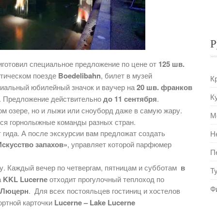
Р
готовил специальное предложение по цене от
125 шв.
истическом поезде
Boedelibahn
, билет в музей
К
циальный юбилейный значок и ваучер на
20 шв. франков
К
а. Предложение действительно
до 11 сентября
.
ом озере, но и лыжи или сноуборд даже в самую жару.
М
тся горнолыжные команды разных стран.
т гида. А после экскурсии вам предложат создать
Н
Искусство запахов»
, управляет которой парфюмер
П
у. Каждый вечер по четвергам, пятницам и субботам
в
Т
а
KKL Lucernе
отходит прогулочный теплоход по
Ф
– Люцерн
. Для всех постояльцев гостиниц и хостелов
портной карточки
Lucerne – Lake Lucerne