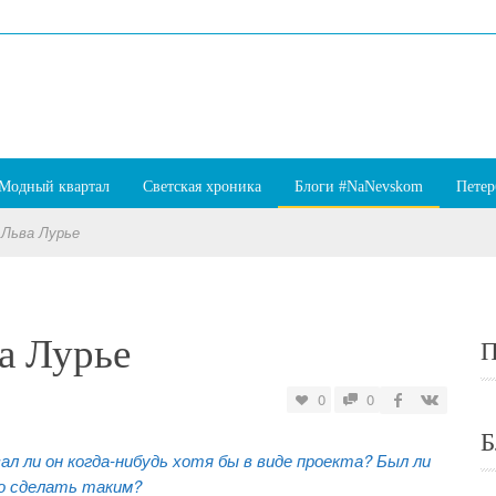
Модный квартал
Светская хроника
Блоги #NaNevskom
Петер
 Льва Лурье
а Лурье
П
0
0
Б
л ли он когда-нибудь хотя бы в виде проекта? Был ли
го сделать таким?