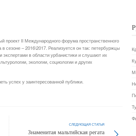
Р
ый проект II Международного форума пространственного
 в сезоне – 2016\2017. Реализуется он так: петербуржцы
К
 экспертами в области урбанистики и слушают их
К
льтурологии, экологии, социологии и других
М
еть успех у заинтересованной публики.
Н
П
Т
Ф
СЛЕДУЮЩАЯ СТАТЬЯ
Знаменитая мальтийская регата