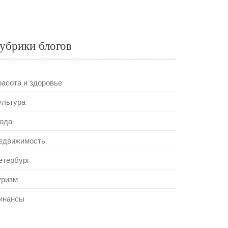
убрики блогов
расота и здоровье
ультура
ода
едвижимость
етербург
уризм
инансы