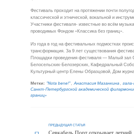
Фестиваль проходит на протяжении почти полуго
классической и этнической, вокальной и инструм
Участники фестиваля- известные во всём музыка
проводимых Фондом «Классика без границ».
Из года в год на фестивальных подмостках прои
трансформация. За 9 лет существования фестива
Площадки проведения фестиваля — Малый зал С
Белосельских-Белозерских, Кафедральный Собор
Культурный центр Елены Образцовой, Дом журна
Метки:
"Nota bene!"
,
Анастасия Мазанкина
,
гала
Санкт-Петербургской академической филармони
границ»
ПРЕДЫДУЩАЯ СТАТЬЯ
Севкабель Порт открывает летний