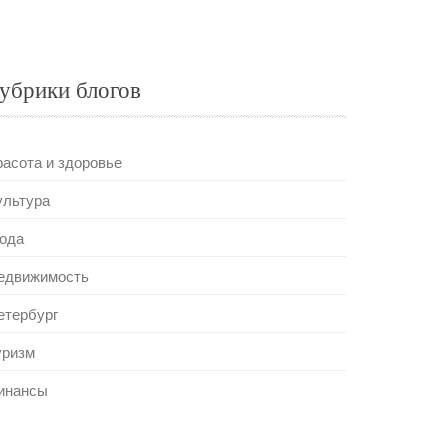
убрики блогов
расота и здоровье
ультура
ода
едвижимость
етербург
уризм
инансы