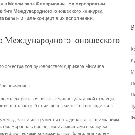
 мая в Малом зале Филармонии. На мероприятии
в 9-го Международного юношеского конкурса
ta bene!» и
Гала-концерт в их исполнении.
Р
-го Международного юношеского
К
К
го оркестра под руководством дирижера Михаила
М
Н
бое внимание!»
П
ность сыграть в известных залах культурной столицы.
ов не только в России, но и в мире – он проводится в
Т
Ф
ументу, затем инструменты объединятся по номинациям
ации. Наравне с обычными музыкантами в конкурсе
ыми физическими возможностями, благодаря видео-