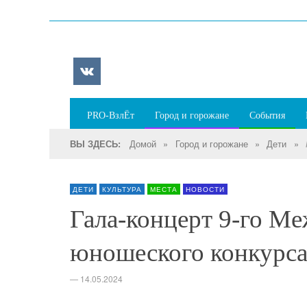
PRO-ВзлЁт
Город и горожане
События
Домой
»
Город и горожане
»
Дети
»
ВЫ ЗДЕСЬ:
ДЕТИ
КУЛЬТУРА
МЕСТА
НОВОСТИ
Гала-концерт 9-го М
юношеского конкурс
—
14.05.2024