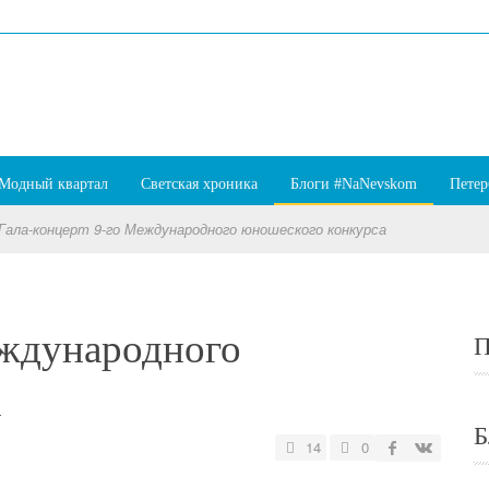
Модный квартал
Светская хроника
Блоги #NaNevskom
Петер
Гала-концерт 9-го Международного юношеского конкурса
еждународного
П
а
Б
14
0