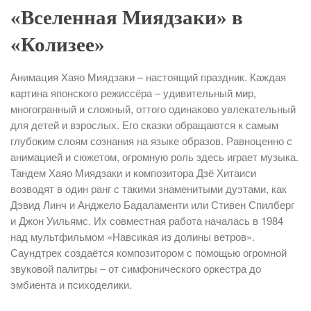
«Вселенная Миядзаки» в
«Колизее»
Анимация Хаяо Миядзаки – настоящий праздник. Каждая
картина японского режиссёра – удивительный мир,
многогранный и сложный, оттого одинаково увлекательный
для детей и взрослых. Его сказки обращаются к самым
глубоким слоям сознания на языке образов. Равноценно с
анимацией и сюжетом, огромную роль здесь играет музыка.
Тандем Хаяо Миядзаки и композитора Дзё Хитаиси
возводят в один ранг с такими знаменитыми дуэтами, как
Дэвид Линч и Анджело Бадаламенти или Стивен Спилберг
и Джон Уильямс. Их совместная работа началась в 1984
над мультфильмом «Навсикая из долины ветров».
Саундтрек создаётся композитором с помощью огромной
звуковой палитры – от симфонического оркестра до
эмбиента и психоделики.