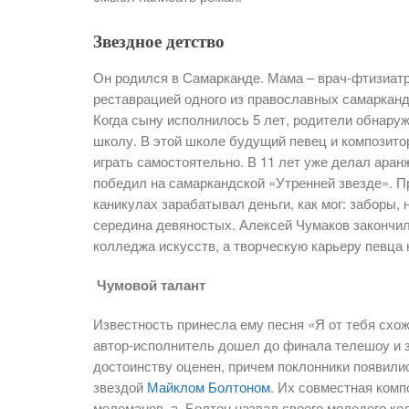
Звездное детство
Он родился в Самарканде. Мама – врач-фтизиат
реставрацией одного из православных самарканд
Когда сыну исполнилось 5 лет, родители обнару
школу. В этой школе будущий певец и композито
играть самостоятельно. В 11 лет уже делал аранж
победил на самаркандской «Утренней звезде». Пр
каникулах зарабатывал деньги, как мог: заборы, 
середина девяностых. Алексей Чумаков закончи
колледжа искусств, а творческую карьеру певца 
Чумовой талант
Известность принесла ему песня «Я от тебя схо
автор-исполнитель дошел до финала телешоу и за
достоинству оценен, причем поклонники появили
звездой
Майклом Болтоном
. Их совместная комп
меломанов, а Болтон назвал своего молодого кол