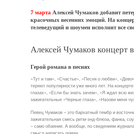
7 марта
Алексей Чумаков добавит пете
красочных весенних эмоций. На концер
телеведущий и шоумен исполнит все св
Алексей Чумаков концерт 
Герой романа в песнях
«Тут и там», «Счастье», «Песня о любви», «Дево
теряют популярности уже много лет. На концерте
глазах», «Если бы знать зачем», «Я ждал всю жи
зажигательные «Черные глаза», «Назови меня чу
Певец Чумаков – это бархатный тембр и восточн
зажигательная смесь ритм-энд-блюза, фанка, со
– само обаяние. А вообще, по сведениям журнала
смысл написать роман.