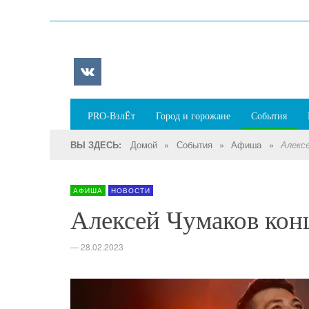
PRO-ВзлЁт
Город и горожане
События
Домой
»
События
»
Афиша
»
ВЫ ЗДЕСЬ:
Алекс
АФИША
НОВОСТИ
Алексей Чумаков конц
—
28.02.2023