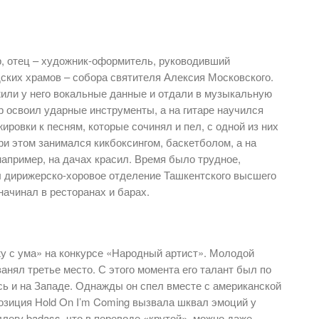
р, отец – художник-оформитель, руководивший
ских храмов – собора святителя Алексия Московского.
жили у него вокальные данные и отдали в музыкальную
р освоил ударные инструменты, а на гитаре научился
ировки к песням, которые сочинял и пел, с одной из них
и этом занимался кикбоксингом, баскетболом, а на
например, на дачах красил. Время было трудное,
л дирижерско-хоровое отделение Ташкентского высшего
начинал в ресторанах и барах.
жу с ума» на конкурсе «Народный артист». Молодой
нял третье место. С этого момента его талант был по
сь и на Западе. Однажды он спел вместе с американской
озиция Hold On I’m Coming вызвала шквал эмоций у
легу badass, что в переводе «крутой», можно даже