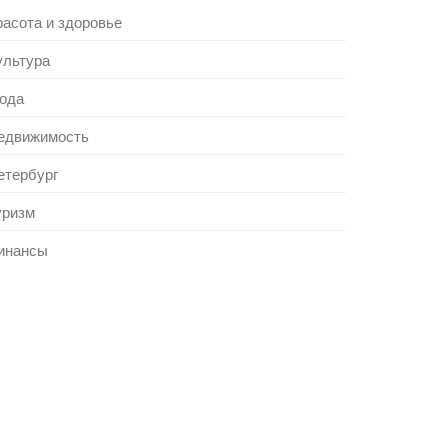
расота и здоровье
ультура
ода
едвижимость
етербург
уризм
инансы