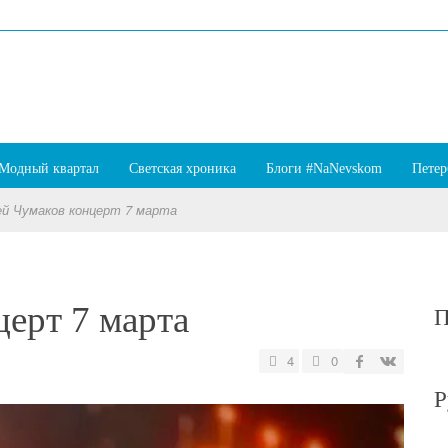
Модный квартал
Светская хроника
Блоги #NaNevskom
Петер
ей Чумаков концерт 7 марта
ерт 7 марта
П
4
0
Р