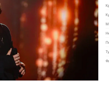
К
К
М
Н
П
Т
Ф