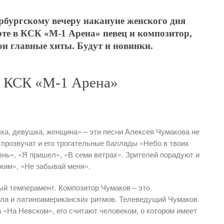
рбургскому вечеру накануне женского дня
те в КСК «М-1 Арена» певец и композитор,
ои главные хиты. Будут и новинки.
в КСК «М-1 Арена»
чка, девушка, женщина» – эти песни Алексея Чумакова не
 прозвучат и его трогательные баллады «Небо в твоих
знь», «Я пришел», «В семи ветрах». Зрителей порадуют и
жим», «Не забывай меня».
ый темперамент. Композитор Чумаков – это
ула и латиноамериканских ритмов. Телеведущий Чумаков
 «На Невском», его считают человеком, о котором имеет