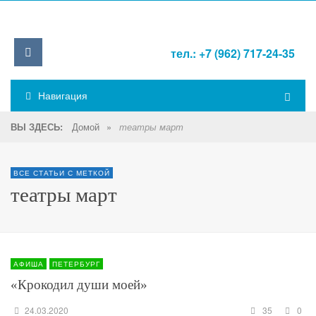
тел.: +7 (962) 717-24-35
Навигация
Домой
»
ВЫ ЗДЕСЬ:
театры март
ВСЕ СТАТЬИ С МЕТКОЙ
театры март
АФИША
ПЕТЕРБУРГ
«Крокодил души моей»
24.03.2020
35
0