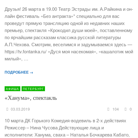
Друзья! 26 марта в 19.00 Театр Эстрады им. А.Райкина и он-
лайн фестиваль «Без антракта»* специально для вас
проведут прямую трансляцию одной из недавних наших
премьер, спектакля «Крокодил души моей», поставленному
по ярчайшим рассказам классика русской литературы
А.П.Чехова. Смотрим, веселимся и задумываемся здесь —
https://tv.fontanka.ru/ «Дуся моя насекомая», «кашалотик мой
милый», …
ПОДРОБНЕЕ →
АФИША
ПЕТЕРБУРГ
«Ханума», спектакль
03.03.2019
104
0
10 марта ДК Горького Комедия-водевиль в 2-х действиях
Режиссер – Нина Чусова Действующие лица и
исполнители: Ханума, сваха – Наталья Бочкарева Кабато,