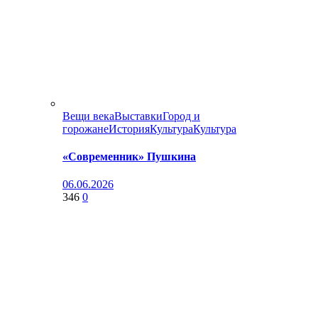
Вещи века
Выставки
Город и
горожане
История
Культура
Культура
«Современник» Пушкина
06.06.2026
346
0