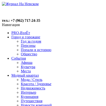
тел.: +7 (962) 717-24-35
Навигация
PRO-ВзлЁт
Город и горожане
Год за годом
Персоны
Попали в историю
Общество
События
Афиша
Культура
Места
Модный квартал
Мода / Стиль
Красота / Здоровье
Недвижимость
Интерьер
Кулинария
Путешествия
Новости компаний