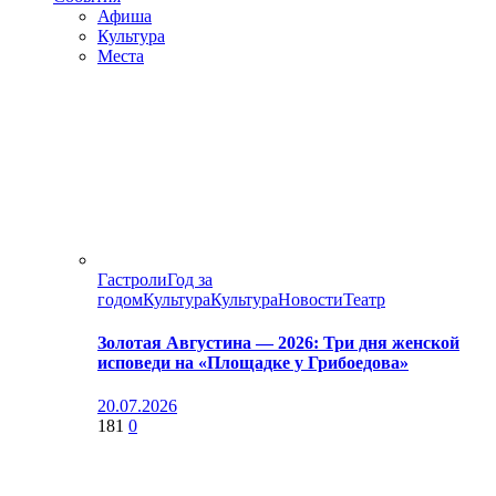
Афиша
Культура
Места
Гастроли
Год за
годом
Культура
Культура
Новости
Театр
Золотая Августина — 2026: Три дня женской
исповеди на «Площадке у Грибоедова»
20.07.2026
181
0