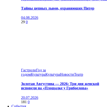
Тайны цепных львов, охраняющих Питер
04.08.2026
29
0
Гастроли
Год за
годом
Культура
Культура
Новости
Театр
Золотая Августина — 2026: Три дня женской
исповеди на «Площадке у Грибоедова»
20.07.2026
181
0
События