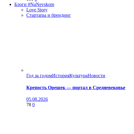
Блоги #NaNevskom
Love Story
Стартапы и брендинг
Год за годом
История
Культура
Новости
Крепость Орешек — портал в Средневековье
05.08.2026
78
0