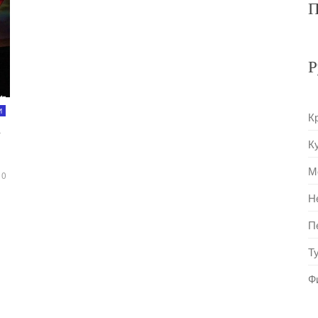
П
Р
И
К
»
К
М
0
Н
П
Т
Ф