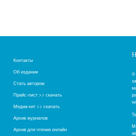
Н
Контакты
Об издании
©
з
Стать автором
м
Прайс-лист >> скачать
р
н
Медиа-кит >> скачать
Т
Архив журналов
М
Архив для чтения онлайн
а