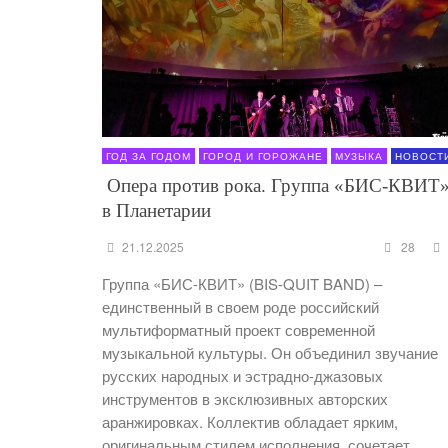
ГОД ЗА ГОДОМ
ГОРОД И ГОРОЖАНЕ
МУЗЫКА
НОВОСТ
Опера против рока. Группа «БИС-КВИТ
в Планетарии
21.12.2025
28
Группа «БИС-КВИТ» (BIS-QUIT BAND) –
единственный в своем роде российский
мультиформатный проект современной
музыкальной культуры. Он объединил звучание
русских народных и эстрадно-джазовых
инструментов в эксклюзивных авторских
аранжировках. Коллектив обладает ярким,
оригинальным стилем исполнения, сочетает