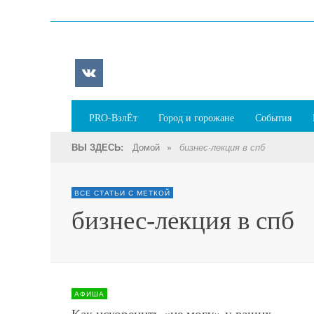
PRO-ВзлЁт
Город и горожане
События
Домой
»
ВЫ ЗДЕСЬ:
бизнес-лекция в спб
ВСЕ СТАТЬИ С МЕТКОЙ
бизнес-лекция в спб
АФИША