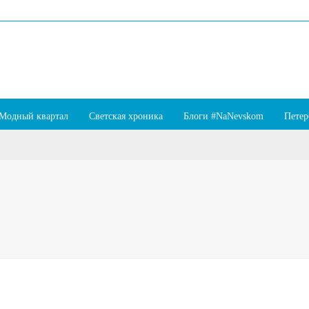
Модный квартал
Светская хроника
Блоги #NaNevskom
Петер