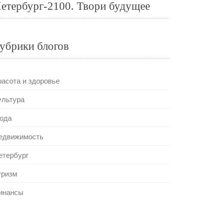
етербург-2100. Твори будущее
убрики блогов
расота и здоровье
ультура
ода
едвижимость
етербург
уризм
инансы