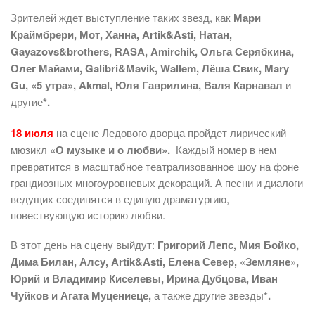
Зрителей ждет выступление таких звезд, как
Мари
Краймбрери,
Мот, Ханна, Artik&Asti, Натан,
Gayazovs&brothers, RASA, Amirchik, Ольга Серябкина,
Олег Майами, Galibri&Mavik, Wallem, Лёша Свик, Mary
Gu, «5 утра», Akmal, Юля Гаврилина, Валя Карнавал
и
другие
*.
18 июля
на сцене Ледового дворца пройдет лирический
мюзикл
«О музыке и о любви».
Каждый номер в нем
превратится в масштабное театрализованное шоу на фоне
грандиозных многоуровневых декораций. А песни и диалоги
ведущих соединятся в единую драматургию,
повествующую историю любви.
В этот день на сцену выйдут:
Григорий Лепс, Мия Бойко,
Дима Билан, Алсу, Artik&Asti, Елена Север, «Земляне»,
Юрий и Владимир Киселевы, Ирина Дубцова, Иван
Чуйков и Агата Муцениеце,
а также другие звезды
*.