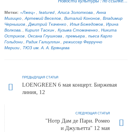
Новости культуры :
по ссылке…
Метки:
«Лжец»
,
featured
,
Алиса Золоткова
,
Анна
Мигицко
,
Артемий Веселов
,
Виталий Кононов
,
Владимир
Чернышов
,
Дмитрий Ткаченко
,
Илья Божедомов
,
Ирина
Волкова.
,
Кирилл Таскин
,
Кузьма Стомаченко
,
Никита
Остриков
,
Оксана Глушкова
,
премьера
,
пьеса Карло
Гольдони
,
Радик Галиуллин
,
режиссер Ферруччо
Меризи
,
ТЮЗ им. А. А. Брянцева
ПРЕДЫДУЩАЯ СТАТЬЯ
LOENGREEN 6 мая концерт. Биржевая
линия, 12
СЛЕДУЮЩАЯ СТАТЬЯ
"Нотр Дам де Пари. Ромео
и Джульетта" 12 мая